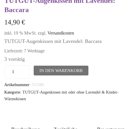
TUTGUT-Augenkissen mit Lavendel:
Baccara
14,90
€
inkl. 19 % MwSt.
zzgl.
Versandkosten
TUTGUT-Augenkissen mit Lavendel: Baccara
Lieferzeit:
7 Werktage
3 vorrätig
TUTGUT-
IN DEN WARENKORB
Augenkissen
Artikelnummer:
515580
mit
Kategorie:
TUTGUT-Augenkissen mit oder ohne Lavendel & Kinder-
Lavendel:
Wärmekissen
Baccara
Menge