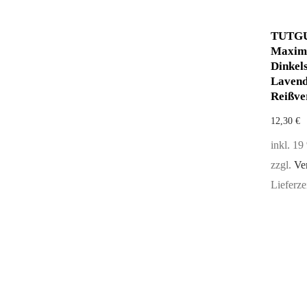
TUTGUT
Maxima
Dinkels
Lavend
Reißve
12,30
€
inkl. 1
zzgl.
Ve
Lieferze