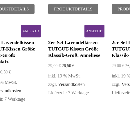
DUKTDETAILS
PRODUKTDETAILS
PROD
ANGEBOT!
ANGEBOT!
 Lavendelkissen –
2er-Set Lavendelkissen –
2er-Set 
T-Kissen Größe
TUTGUT-Kissen Größe
TUTGUT
k-Groß:
Klassik-Groß: Anneliese
Klassik-
latz
29,00
€
26,50
€
29,00
€
26
26,50
€
inkl. 19 % MwSt.
inkl. 19
9 % MwSt.
zzgl.
Versandkosten
zzgl.
Vers
rsandkosten
Lieferzeit:
7 Werktage
Lieferzeit
it:
7 Werktage