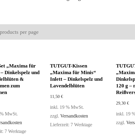
-Set „Maxima für
TUTGUT-Kissen
TUTGUT
 – Dinkelspelz und
„Maxima für Minis“
„Maxima
elblüten &
Inlett – Dinkelspelz und
Dinkelsp
amen zum
Lavendelblüten
120 g – 
men
Reißver
11,50
€
29,30
€
inkl. 19 % MwSt.
9 % MwSt.
inkl. 19
zzgl.
Versandkosten
rsandkosten
zzgl.
Vers
Lieferzeit:
7 Werktage
it:
7 Werktage