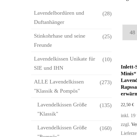
Lavendelbordüren und
(28)
Duftanhänger
Stinkohrhase und seine
(25)
Freunde
Lavendelkissen Unikate für
(10)
Inlett
SIE und IHN
Minis“
Lavend
ALLE Lavendelkissen
(273)
Rapss
"Klassik & Pompös"
erwär
Lavendelkissen Größe
(135)
22,50
€
"Klassik"
inkl. 1
zzgl.
Ve
Lavendelkissen Größe
(160)
Lieferze
"Pompös"