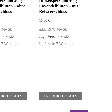
elz und 30 g
Dinkelspelz und 40 g
lblüten – ohne
Lavendelblüten – mit
schluss
Reißverschluss
16,30
€
 % MwSt.
inkl. 19 % MwSt.
andkosten
zzgl.
Versandkosten
:
7 Werktage
Lieferzeit:
7 Werktage
UKTDETAILS
PRODUKTDETAILS