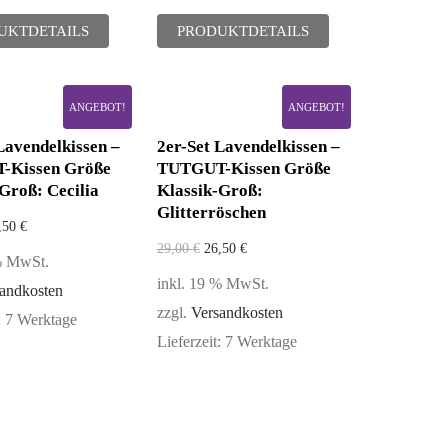
UKTDETAILS
PRODUKTDETAILS
ANGEBOT!
ANGEBOT!
Lavendelkissen –
2er-Set Lavendelkissen –
-Kissen Größe
TUTGUT-Kissen Größe
Groß: Cecilia
Klassik-Groß:
Glitterröschen
,50
€
29,00
€
26,50
€
 % MwSt.
inkl. 19 % MwSt.
andkosten
zzgl.
Versandkosten
:
7 Werktage
Lieferzeit:
7 Werktage