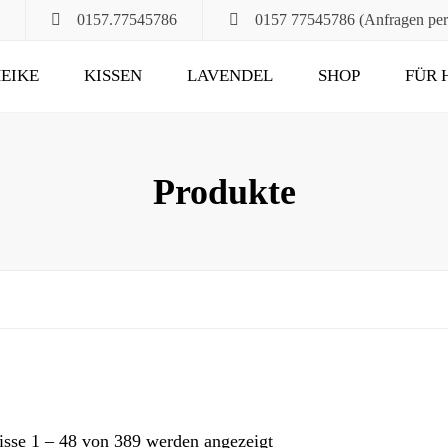
0157.77545786
0157 77545786 (Anfragen pe
EIKE
KISSEN
LAVENDEL
SHOP
FÜR 
POMPÖS
FÜR ALT UND JUNG
KLASSIK
DAS RUHEKISSEN
Produkte
MAXIMA
FÜR MUND, HALS
UND HAARE
FÜR DIE STUNDEN
ZU ZWEIT
UND DANN NOCH
isse 1 – 48 von 389 werden angezeigt