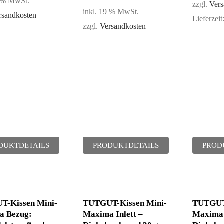
9 % MwSt.
Bewertet
zzgl.
Vers
inkl. 19 % MwSt.
mit
rsandkosten
Lieferzeit
5.00
zzgl.
Versandkosten
von 5
DUKTDETAILS
PRODUKTDETAILS
PROD
-Kissen Mini-
TUTGUT-Kissen Mini-
TUTGUT-
a Bezug:
Maxima Inlett –
Maxima 