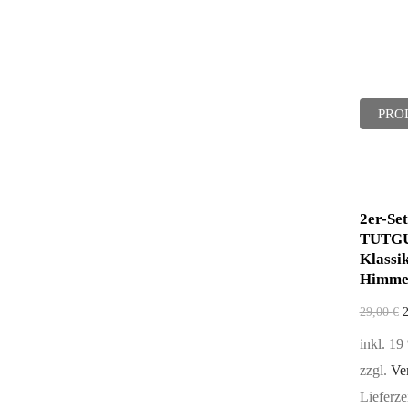
PRO
2er-Set
TUTGU
Klassi
Himme
29,00
€
inkl. 1
zzgl.
Ve
Lieferze