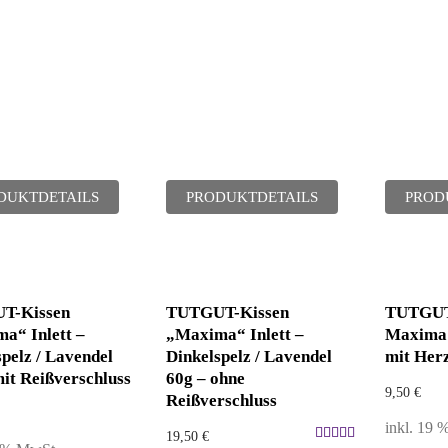
DUKTDETAILS
PRODUKTDETAILS
PROD
T-Kissen
TUTGUT-Kissen
TUTGUT-
a“ Inlett –
„Maxima“ Inlett –
Maxima 
pelz / Lavendel
Dinkelspelz / Lavendel
mit Her
mit Reißverschluss
60g – ohne
9,50
€
Reißverschluss
inkl. 19
19,50
€