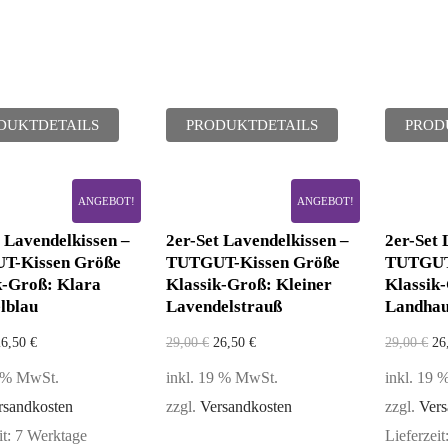
DUKTDETAILS
PRODUKTDETAILS
PROD
ANGEBOT!
ANGEBOT!
 Lavendelkissen –
2er-Set Lavendelkissen –
2er-Set 
T-Kissen Größe
TUTGUT-Kissen Größe
TUTGUT
k-Groß: Klara
Klassik-Groß: Kleiner
Klassik
lblau
Lavendelstrauß
Landhaus
26,50
€
29,00
€
26,50
€
29,00
€
26
9 % MwSt.
inkl. 19 % MwSt.
inkl. 19
rsandkosten
zzgl.
Versandkosten
zzgl.
Vers
it:
7 Werktage
Lieferzeit