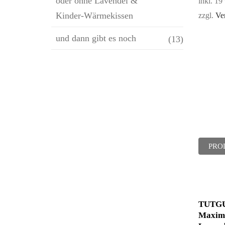
oder ohne Lavendel &
inkl. 1
Kinder-Wärmekissen
zzgl.
Ve
und dann gibt es noch
(13)
PRO
TUTGUT
Maxim