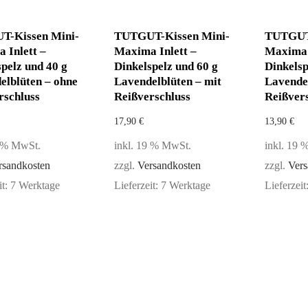
-Kissen Mini-
TUTGUT-Kissen Mini-
TUTGUT-
 Inlett –
Maxima Inlett –
Maxima 
pelz und 40 g
Dinkelspelz und 60 g
Dinkelsp
elblüten – ohne
Lavendelblüten – mit
Lavende
rschluss
Reißverschluss
Reißver
17,90
€
13,90
€
9 % MwSt.
inkl. 19 % MwSt.
inkl. 19
rsandkosten
zzgl.
Versandkosten
zzgl.
Vers
it:
7 Werktage
Lieferzeit:
7 Werktage
Lieferzeit