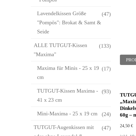
Lavendelkissen Größe
(47)
"Pompös": Brokat & Samt &
Seide
ALLE TUTGUT-Kissen
(133)
"Maxima"
PRO
Maxima für Minis - 25 x 19
(17)
cm
TUTGUT-Kissen Maxima -
(93)
TUTGU
41 x 23 cm
„Maxim
Dinkels
Mini-Maxima - 25 x 19 cm
(24)
60g – 
24,50
€
TUTGUT-Augenkissen mit
(47)