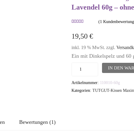
Lavendel 60g – ohne
(
1
Kundenbewertung
Bewertet
1
mit
5.00
19,50
€
von 5,
basierend
inkl. 19 % MwSt.
zzgl.
Versandk
auf
Kundenbewertung
Ein mit Dinkelspelz und 60 g
TUTGUT-
IN DEN WA
Kissen
Artikelnummer:
110010-60g
"Maxima"
Kategorien:
TUTGUT-Kissen Maxima
Inlett
-
Dinkelspelz
/
nen
Bewertungen (1)
Lavendel