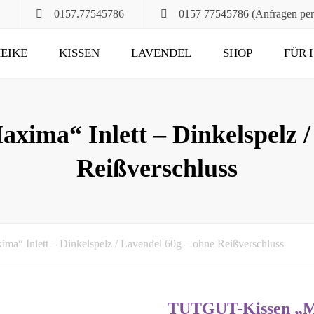
0157.77545786
0157 77545786 (Anfragen pe
EIKE
KISSEN
LAVENDEL
SHOP
FÜR 
POMPÖS
FÜR ALT UND JUNG
KLASSIK
DAS RUHEKISSEN
ma“ Inlett – Dinkelspelz /
MAXIMA
FÜR MUND, HALS
Reißverschluss
UND HAARE
FÜR DIE STUNDEN
ZU ZWEIT
UND DANN NOCH
“ Inlett – Dinkelspelz / Lavendel 60g – ohne Reißverschluss
TUTGUT-Kissen „Max