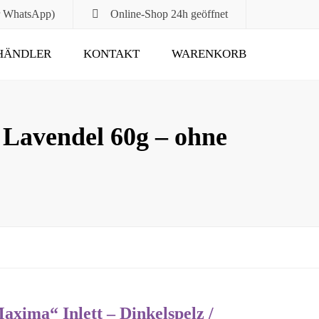
r WhatsApp)
Online-Shop
24h geöffnet
HÄNDLER
KONTAKT
WARENKORB
Submit
 Lavendel 60g – ohne
ima“ Inlett – Dinkelspelz /