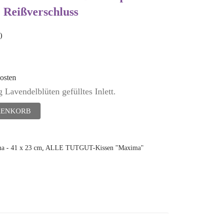
 Reißverschluss
)
osten
 Lavendelblüten gefülltes Inlett.
RENKORB
 - 41 x 23 cm
,
ALLE TUTGUT-Kissen "Maxima"