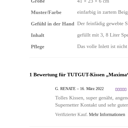
Größe
41 × 23 × 6 cm
einfarbig in zartem Beig
Muster/Farbe
Der feinfädig gewebte 
Gefühl in der Hand
gefüllt mit 3, 8 Liter S
Inhalt
Das volle Inlett ist nic
Pflege
1 Bewertung für
TUTGUT-Kissen „Maxima“ In
G. RENATE
–
16. März 2022
Bewerte
Tolles Kissen, super genäht, angen
mit
5
Supernetter Kontakt und sehr gute
von 5
Verifizierter Kauf.
Mehr Informationen