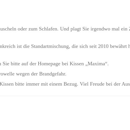
60g
-
ohne
cheln oder zum Schlafen. Und plagt Sie irgendwo mal ein Zi
Reißverschluss
Menge
reich ist die Standartmischung, die sich seit 2010 bewährt h
n Sie bitte auf der Homepage bei Kissen „Maxima“.
krowelle wegen der Brandgefahr.
issen bitte immer mit einem Bezug. Viel Freude bei der Au