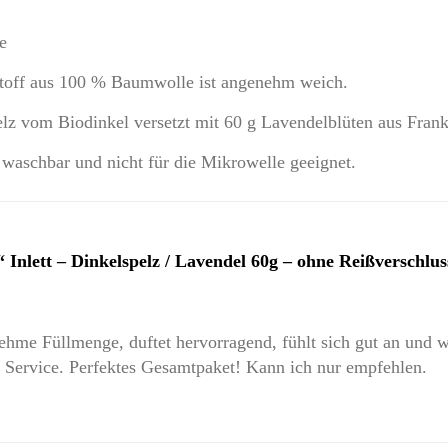
e
Stoff aus 100 % Baumwolle ist angenehm weich.
pelz vom Biodinkel versetzt mit 60 g Lavendelblüten aus Frank
ht waschbar und nicht für die Mikrowelle geeignet.
lett – Dinkelspelz / Lavendel 60g – ohne Reißverschlus
t
ehme Füllmenge, duftet hervorragend, fühlt sich gut an und w
r Service. Perfektes Gesamtpaket! Kann ich nur empfehlen.