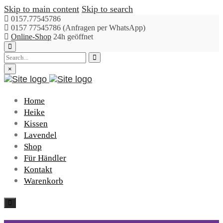
Skip to main content
Skip to search
0157.77545786
0157 77545786 (Anfragen per WhatsApp)
Online-Shop
24h geöffnet
Close
Submit
top
bar
×
Home
Heike
Kissen
Lavendel
Shop
Für Händler
Kontakt
Warenkorb
Toggle
navigation