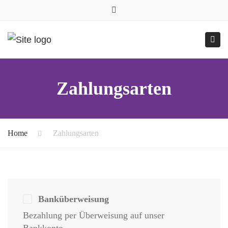
0157.77545786
Close
0157 77545786 (Anfragen per WhatsApp)
top
Submit
Togg
bar
Online-Shop
24h geöffnet
navig
Zahlungsarten
Home
Zahlungsarten
Banküberweisung
Bezahlung per Überweisung auf unser