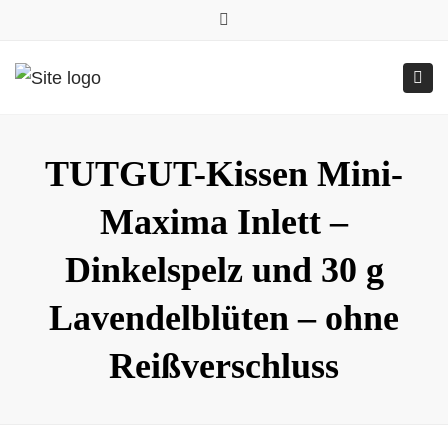
0157.77545786
Close
0157 77545786 (Anfragen per WhatsApp)
top
Submit
Togg
bar
Online-Shop
24h geöffnet
navig
TUTGUT-Kissen Mini-
Maxima Inlett –
Dinkelspelz und 30 g
Lavendelblüten – ohne
Reißverschluss