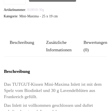
Kissen
Artikelnummer:
810010-30g
Mini-
Kategorie:
Mini-Maxima - 25 x 19 cm
Maxima
Inlett
-
Dinkelspelz
Beschreibung
Zusätzliche
Bewertungen
und
Informationen
(0)
30
g
Lavendelblüten
Beschreibung
-
Das TUTGUT-Kissen Mini-Maxima Inlett ist mit dem
ohne
Spelz vom Biodinkel und 30 g Lavendelblüten aus
Reißverschluss
Frankreich gefüllt.
Menge
Das Inlett ist vollkommen geschlossen und duftet