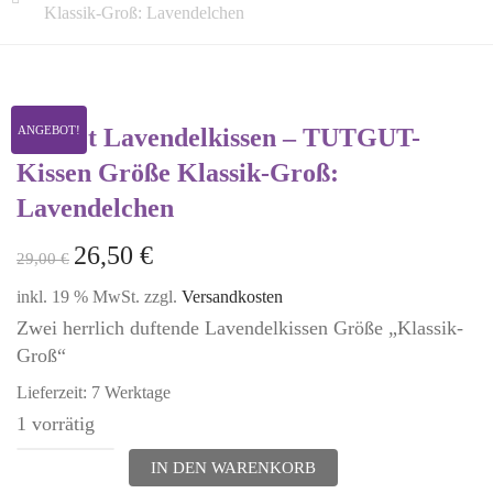
Klassik-Groß: Lavendelchen
2er-Set Lavendelkissen – TUTGUT-
ANGEBOT!
Kissen Größe Klassik-Groß:
Lavendelchen
26,50
€
29,00
€
inkl. 19 % MwSt.
zzgl.
Versandkosten
Zwei herrlich duftende Lavendelkissen Größe „Klassik-
Groß“
Lieferzeit:
7 Werktage
1 vorrätig
2er-
IN DEN WARENKORB