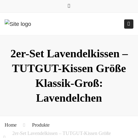
0157.77545786
Close
0157 77545786 (Anfragen per WhatsApp)
top
Submit
Togg
bar
Online-Shop
24h geöffnet
navig
2er-Set Lavendelkissen –
TUTGUT-Kissen Größe
Klassik-Groß:
Lavendelchen
Home
Produkte
2er-Set Lavendelkissen – TUTGUT-Kissen Größe