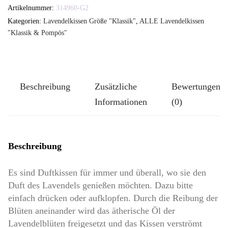
Set
Artikelnummer:
314960-G2
Lavendelkissen
Kategorien:
Lavendelkissen Größe "Klassik"
,
ALLE Lavendelkissen
-
"Klassik & Pompös"
TUTGUT-
Kissen
Größe
Beschreibung
Zusätzliche
Bewertungen
Klassik-
Informationen
(0)
Groß:
Lavendelchen
Menge
Beschreibung
Es sind Duftkissen für immer und überall, wo sie den
Duft des Lavendels genießen möchten. Dazu bitte
einfach drücken oder aufklopfen. Durch die Reibung der
Blüten aneinander wird das ätherische Öl der
Lavendelblüten freigesetzt und das Kissen verströmt