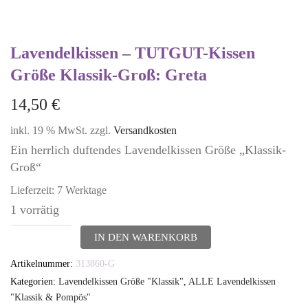
Lavendelkissen – TUTGUT-Kissen
Größe Klassik-Groß: Greta
14,50
€
inkl. 19 % MwSt.
zzgl.
Versandkosten
Ein herrlich duftendes Lavendelkissen Größe „Klassik-
Groß“
Lieferzeit:
7 Werktage
1 vorrätig
Lavendelkissen
IN DEN WARENKORB
-
Artikelnummer:
313860-G
TUTGUT-
Kategorien:
Lavendelkissen Größe "Klassik"
,
ALLE Lavendelkissen
Kissen
"Klassik & Pompös"