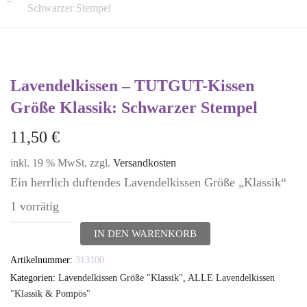
Schwarzer Stempel
Lavendelkissen – TUTGUT-Kissen
Größe Klassik: Schwarzer Stempel
11,50
€
inkl. 19 % MwSt.
zzgl.
Versandkosten
Ein herrlich duftendes Lavendelkissen Größe „Klassik“
1 vorrätig
Lavendelkissen
IN DEN WARENKORB
-
Artikelnummer:
313100
TUTGUT-
Kategorien:
Lavendelkissen Größe "Klassik"
,
ALLE Lavendelkissen
Kissen
"Klassik & Pompös"