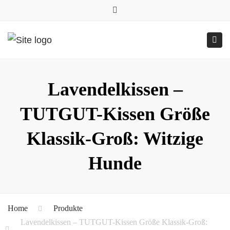
0157.77545786
Close
0157 77545786 (Anfragen per WhatsApp)
top
Submit
Togg
bar
Online-Shop
24h geöffnet
navig
Lavendelkissen –
TUTGUT-Kissen Größe
Klassik-Groß: Witzige
Hunde
Home
Produkte
Lavendelkissen – TUTGUT-Kissen Größe Klassik-Groß: