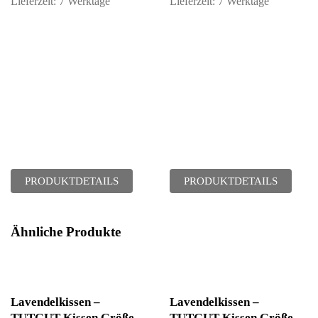
Lieferzeit:
7 Werktage
Lieferzeit:
7 Werktage
PRODUKTDETAILS
PRODUKTDETAILS
Ähnliche Produkte
Lavendelkissen –
Lavendelkissen –
TUTGUT-Kissen Größe
TUTGUT-Kissen Größe