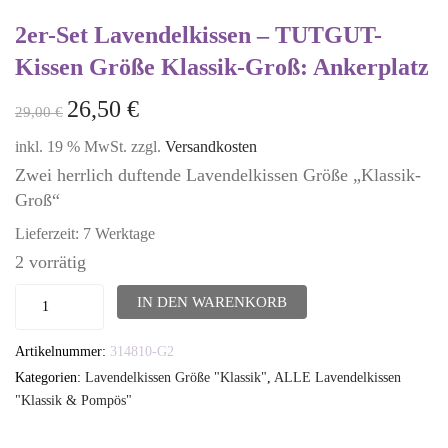
2er-Set Lavendelkissen – TUTGUT-
Kissen Größe Klassik-Groß: Ankerplatz
26,50
€
29,00
€
inkl. 19 % MwSt.
zzgl.
Versandkosten
Zwei herrlich duftende Lavendelkissen Größe „Klassik-
Groß“
Lieferzeit:
7 Werktage
2 vorrätig
2er-
IN DEN WARENKORB
Set
Artikelnummer:
314810-G2
Lavendelkissen
Kategorien:
Lavendelkissen Größe "Klassik"
,
ALLE Lavendelkissen
-
"Klassik & Pompös"
TUTGUT-