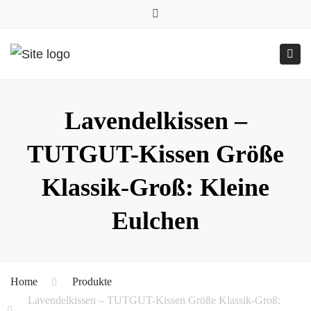
0157.77545786
Close
0157 77545786 (Anfragen per WhatsApp)
top
Submit
Togg
bar
Online-Shop
24h geöffnet
navig
Lavendelkissen –
TUTGUT-Kissen Größe
Klassik-Groß: Kleine
Eulchen
Home
Produkte
Lavendelkissen – TUTGUT-Kissen Größe Klassik-Groß: