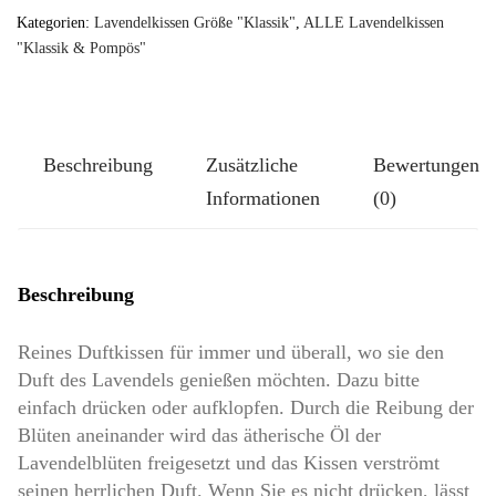
TUTGUT-
Kategorien:
Lavendelkissen Größe "Klassik"
,
ALLE Lavendelkissen
Kissen
"Klassik & Pompös"
Größe
Klassik-
Groß:
Beschreibung
Zusätzliche
Bewertungen
Rosen
Informationen
(0)
auf
Taupe
Menge
Beschreibung
Reines Duftkissen für immer und überall, wo sie den
Duft des Lavendels genießen möchten. Dazu bitte
einfach drücken oder aufklopfen. Durch die Reibung der
Blüten aneinander wird das ätherische Öl der
Lavendelblüten freigesetzt und das Kissen verströmt
seinen herrlichen Duft. Wenn Sie es nicht drücken, lässt