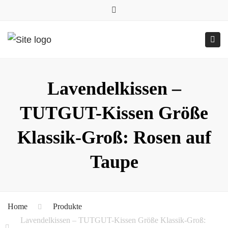
0157.77545786
Close
0157 77545786 (Anfragen per WhatsApp)
top
Submit
Togg
bar
Online-Shop
24h geöffnet
navig
Lavendelkissen –
TUTGUT-Kissen Größe
Klassik-Groß: Rosen auf
Taupe
Home
Produkte
Lavendelkissen – TUTGUT-Kissen Größe Klassik-Groß: