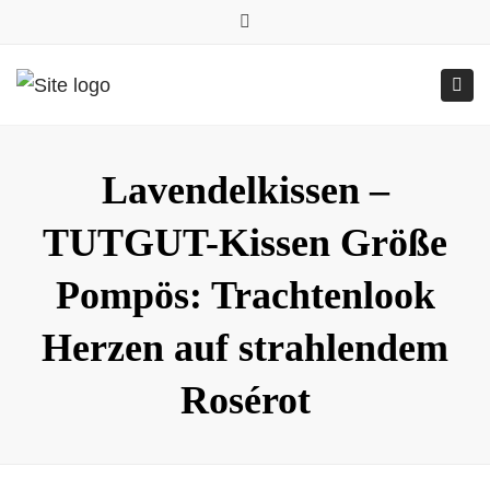
0157.77545786
Close
0157 77545786 (Anfragen per WhatsApp)
top
Submit
Togg
bar
Online-Shop
24h geöffnet
navig
Lavendelkissen –
TUTGUT-Kissen Größe
Pompös: Trachtenlook
Herzen auf strahlendem
Rosérot