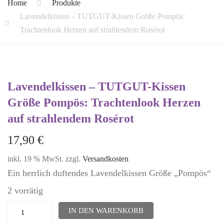
Home
Produkte
Lavendelkissen – TUTGUT-Kissen Größe Pompös:
Trachtenlook Herzen auf strahlendem Rosérot
Lavendelkissen – TUTGUT-Kissen
Größe Pompös: Trachtenlook Herzen
auf strahlendem Rosérot
17,90
€
inkl. 19 % MwSt.
zzgl.
Versandkosten
Ein herrlich duftendes Lavendelkissen Größe „Pompös“
2 vorrätig
Lavendelkissen
IN DEN WARENKORB
-