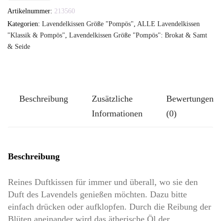
Artikelnummer:
213560
TUTGUT-
Kategorien:
Lavendelkissen Größe "Pompös"
,
ALLE Lavendelkissen
Kissen
"Klassik & Pompös"
,
Lavendelkissen Größe "Pompös": Brokat & Samt
Größe
& Seide
Pompös:
Trachtenlook
Herzen
Beschreibung
Zusätzliche
Bewertungen
auf
Informationen
(0)
strahlendem
Rosérot
Menge
Beschreibung
Reines Duftkissen für immer und überall, wo sie den
Duft des Lavendels genießen möchten. Dazu bitte
einfach drücken oder aufklopfen. Durch die Reibung der
Blüten aneinander wird das ätherische Öl der