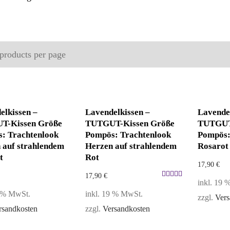
elkissen –
Lavendelkissen –
Lavende
T-Kissen Größe
TUTGUT-Kissen Größe
TUTGUT
: Trachtenlook
Pompös: Trachtenlook
Pompös:
 auf strahlendem
Herzen auf strahlendem
Rosarot
t
Rot
17,90
€
17,90
€
inkl. 19
Bewertet
9 % MwSt.
inkl. 19 % MwSt.
mit
zzgl.
Vers
5.00
rsandkosten
zzgl.
Versandkosten
von 5