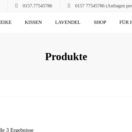
0157.77545786
0157 77545786 (Anfragen pe
EIKE
KISSEN
LAVENDEL
SHOP
FÜR 
POMPÖS
FÜR ALT UND JUNG
KLASSIK
DAS RUHEKISSEN
Produkte
MAXIMA
FÜR MUND, HALS
UND HAARE
FÜR DIE STUNDEN
ZU ZWEIT
UND DANN NOCH
lle 3 Ergebnisse