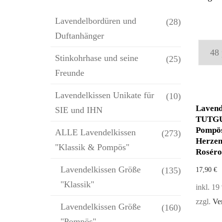
Lavendelbordüren und
(28)
Duftanhänger
Stinkohrhase und seine
(25)
Freunde
Lavendelkissen Unikate für
(10)
Lavend
SIE und IHN
TUTGU
Pompös
ALLE Lavendelkissen
(273)
Herzen
"Klassik & Pompös"
Roséro
Lavendelkissen Größe
(135)
17,90
€
"Klassik"
inkl. 1
zzgl.
Ve
Lavendelkissen Größe
(160)
"Pompös"