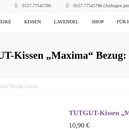
0157.77545786
0157 77545786 (Anfragen pe
EIKE
KISSEN
LAVENDEL
SHOP
FÜR 
POMPÖS
FÜR ALT UND JUNG
KLASSIK
DAS RUHEKISSEN
-Kissen „Maxima“ Bezug: 
MAXIMA
FÜR MUND, HALS
UND HAARE
FÜR DIE STUNDEN
ma“ Bezug: Luzern
ZU ZWEIT
UND DANN NOCH
TUTGUT-Kissen „M
10,90
€