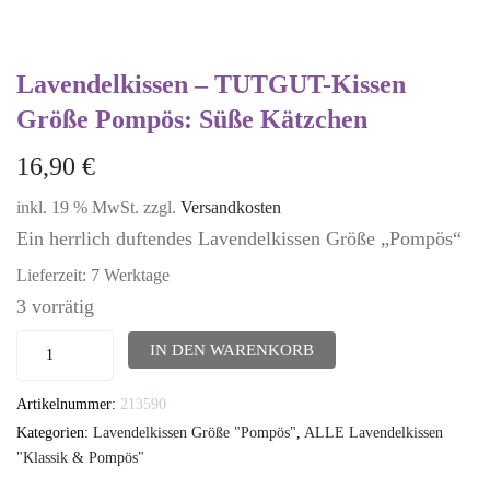
Lavendelkissen – TUTGUT-Kissen
Größe Pompös: Süße Kätzchen
16,90
€
inkl. 19 % MwSt.
zzgl.
Versandkosten
Ein herrlich duftendes Lavendelkissen Größe „Pompös“
Lieferzeit:
7 Werktage
3 vorrätig
Lavendelkissen
IN DEN WARENKORB
-
Artikelnummer:
213590
TUTGUT-
Kategorien:
Lavendelkissen Größe "Pompös"
,
ALLE Lavendelkissen
Kissen
"Klassik & Pompös"
Größe