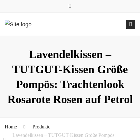
0157.77545786
Close
0157 77545786 (Anfragen per WhatsApp)
top
Submit
Togg
bar
Online-Shop
24h geöffnet
navig
Lavendelkissen –
TUTGUT-Kissen Größe
Pompös: Trachtenlook
Rosarote Rosen auf Petrol
Home
Produkte
Lavendelkissen – TUTGUT-Kissen Größe Pompös: