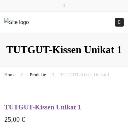
0157.77545786
Close
0157 77545786 (Anfragen per WhatsApp)
top
Submit
Togg
bar
Online-Shop
24h geöffnet
navig
TUTGUT-Kissen Unikat 1
Home
Produkte
TUTGUT-Kissen Unikat 1
TUTGUT-Kissen Unikat 1
25,00
€