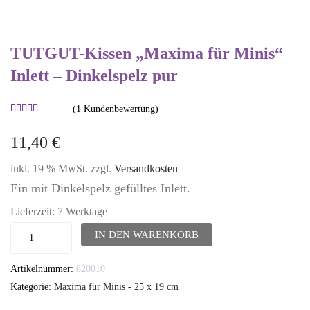
TUTGUT-Kissen „Maxima für Minis“
Inlett – Dinkelspelz pur
(
1
Kundenbewertung)
Bewertet
1
mit
5.00
11,40
€
von 5,
basierend
inkl. 19 % MwSt.
zzgl.
Versandkosten
auf
Kundenbewertung
Ein mit Dinkelspelz gefülltes Inlett.
Lieferzeit:
7 Werktage
TUTGUT-
IN DEN WARENKORB
Kissen
Artikelnummer:
820010
"Maxima
Kategorie:
Maxima für Minis - 25 x 19 cm
für