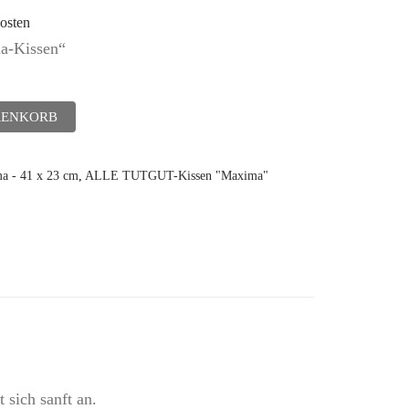
osten
ma-Kissen“
RENKORB
 - 41 x 23 cm
,
ALLE TUTGUT-Kissen "Maxima"
 sich sanft an.