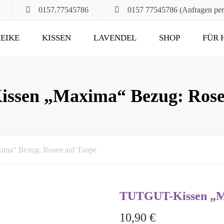
0157.77545786
0157 77545786 (Anfragen pe
EIKE
KISSEN
LAVENDEL
SHOP
FÜR 
POMPÖS
FÜR ALT UND JUNG
KLASSIK
DAS RUHEKISSEN
sen „Maxima“ Bezug: Rose
MAXIMA
FÜR MUND, HALS
UND HAARE
FÜR DIE STUNDEN
ma“ Bezug: Rosen auf Taupe
ZU ZWEIT
UND DANN NOCH
TUTGUT-Kissen „Ma
10,90
€