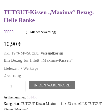
TUTGUT-Kissen „Maxima“ Bezug:
Helle Ranke
(
1
Kundenbewertung)
Bewertet
1
mit
5.00
10,90
€
von 5,
basierend
inkl. 19 % MwSt.
zzgl.
Versandkosten
auf
Kundenbewertung
Ein Bezug für Inlett „Maxima-Kissen“
Lieferzeit:
7 Werktage
2 vorrätig
TUTGUT-
IN DEN WARENKORB
Kissen
Artikelnummer:
101450
"Maxima"
Kategorien:
TUTGUT-Kissen Maxima - 41 x 23 cm
,
ALLE TUTGUT-
Bezug:
Kissen "Maxima"