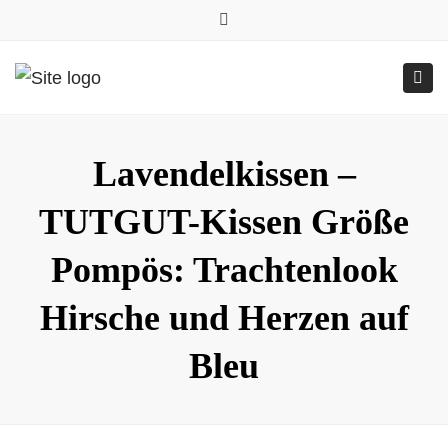
0157.77545786
Close
0157 77545786 (Anfragen per WhatsApp)
top
Submit
Togg
bar
Online-Shop
24h geöffnet
navig
Lavendelkissen –
TUTGUT-Kissen Größe
Pompös: Trachtenlook
Hirsche und Herzen auf
Bleu