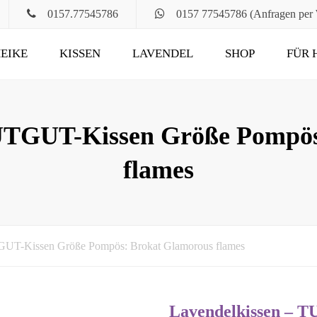
0157.77545786
0157 77545786 (Anfragen per
EIKE
KISSEN
LAVENDEL
SHOP
FÜR 
POMPÖS
FÜR ALT UND JUNG
KLASSIK
DAS RUHEKISSEN
TUTGUT-Kissen Größe Pompös
MAXIMA
FÜR MUND, HALS
flames
UND HAARE
FÜR DIE STUNDEN
ZU ZWEIT
UND DANN NOCH
GUT-Kissen Größe Pompös: Brokat Glamorous flames
Lavendelkissen – 