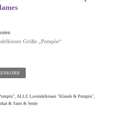
lames
osten
endelkissen Größe „Pompös“
RENKORB
"Pompös"
,
ALLE Lavendelkissen "Klassik & Pompös"
,
rokat & Samt & Seide