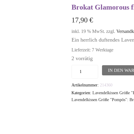
Brokat Glamorous f
17,90
€
inkl. 19 % MwSt.
zzgl.
Versandk
Ein herrlich duftendes Lav
Lieferzeit:
7 Werktage
2 vorrätig
Lavendelkissen
IN DEN WA
-
Artikelnummer:
214360
TUTGUT-
Kategorien:
Lavendelkissen Größe 
Kissen
Lavendelkissen Größe "Pompös": B
Größe
Pompös:
Brokat
Glamorous