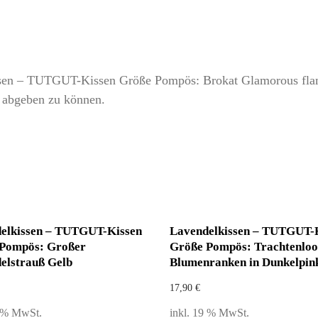
issen – TUTGUT-Kissen Größe Pompös: Brokat Glamorous fl
 abgeben zu können.
elkissen – TUTGUT-Kissen
Lavendelkissen – TUTGUT-
Pompös: Großer
Größe Pompös: Trachtenlo
elstrauß Gelb
Blumenranken in Dunkelpin
17,90
€
9 % MwSt.
inkl. 19 % MwSt.