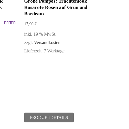
ok
Größe Pompös: Trachtenlook
.
Rosarote Rosen auf Grün und
Bordeaux
17,90
€
Bewertet
inkl. 19 % MwSt.
mit
5.00
zzgl.
Versandkosten
von 5
Lieferzeit:
7 Werktage
PRODUKTDETAILS