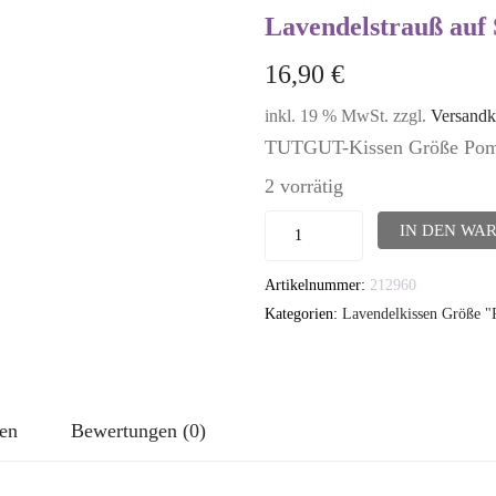
Lavendelstrauß auf
16,90
€
inkl. 19 % MwSt.
zzgl.
Versandk
TUTGUT-Kissen Größe Pomp
2 vorrätig
Lavendelkissen
IN DEN WA
-
Artikelnummer:
212960
TUTGUT-
Kategorien:
Lavendelkissen Größe 
Kissen
Größe
Pompös:
Lavendelstrauß
nen
Bewertungen (0)
auf
Sandbraun