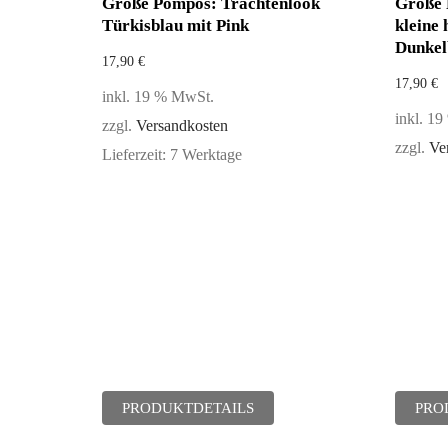
Größe Pompös: Trachtenlook
Größe 
Türkisblau mit Pink
kleine
Dunkel
17,90
€
17,90
€
inkl. 19 % MwSt.
inkl. 1
zzgl.
Versandkosten
zzgl.
Ve
Lieferzeit:
7 Werktage
PRODUKTDETAILS
PRO