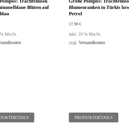
Pompös: Trachtenlook
Größe Pompös: Trachtenlo
 himmelblaue Blüten auf
Blumenranken in Türkis bzw
blau
Petrol
17,90
€
9 % MwSt.
inkl. 19 % MwSt.
rsandkosten
zzgl.
Versandkosten
DUKTDETAILS
PRODUKTDETAILS