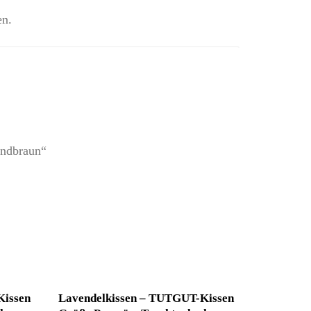
en.
andbraun“
Kissen
Lavendelkissen – TUTGUT-Kissen