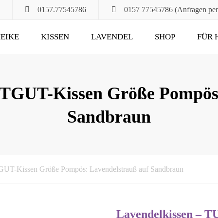
0157.77545786
0157 77545786 (Anfragen pe
EIKE
KISSEN
LAVENDEL
SHOP
FÜR 
POMPÖS
FÜR ALT UND JUNG
KLASSIK
DAS RUHEKISSEN
UTGUT-Kissen Größe Pompös:
MAXIMA
FÜR MUND, HALS
Sandbraun
UND HAARE
FÜR DIE STUNDEN
ZU ZWEIT
UND DANN NOCH
GUT-Kissen Größe Pompös: Lavendelstrauß auf Sandbraun
Lavendelkissen – 