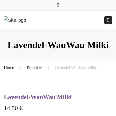
0157.77545786
Close
0157 77545786 (Anfragen per WhatsApp)
top
Submit
Togg
bar
Online-Shop
24h geöffnet
navig
Lavendel-WauWau Milki
Home
Produkte
Lavendel-WauWau Milki
Lavendel-WauWau Milki
14,50
€