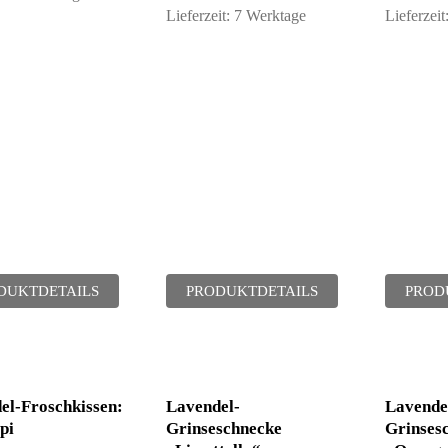
Lieferzeit:
7 Werktage
Lieferzeit
DUKTDETAILS
PRODUKTDETAILS
PROD
el-Froschkissen:
Lavendel-
Lavende
pi
Grinseschnecke
Grinses