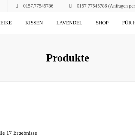
0157.77545786
0157 77545786 (Anfragen pe
EIKE
KISSEN
LAVENDEL
SHOP
FÜR 
POMPÖS
FÜR ALT UND JUNG
KLASSIK
DAS RUHEKISSEN
Produkte
MAXIMA
FÜR MUND, HALS
UND HAARE
FÜR DIE STUNDEN
ZU ZWEIT
UND DANN NOCH
lle 17 Ergebnisse