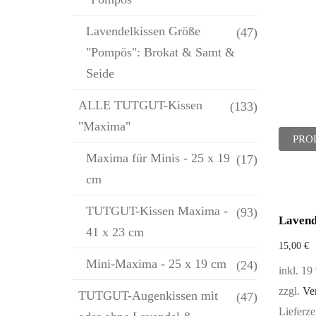
Lavendelkissen Größe
(47)
"Pompös": Brokat & Samt &
Seide
ALLE TUTGUT-Kissen
(133)
"Maxima"
PRO
Maxima für Minis - 25 x 19
(17)
cm
TUTGUT-Kissen Maxima -
(93)
Lavend
41 x 23 cm
15,00
€
Mini-Maxima - 25 x 19 cm
(24)
inkl. 1
zzgl.
Ve
TUTGUT-Augenkissen mit
(47)
Lieferze