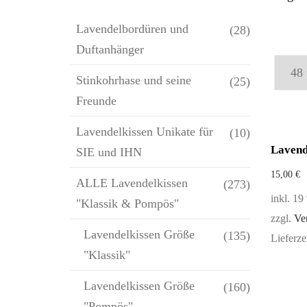
Lavendelbordüren und
(28)
Duftanhänger
Stinkohrhase und seine
(25)
Freunde
Lavendelkissen Unikate für
(10)
Lavend
SIE und IHN
15,00
€
ALLE Lavendelkissen
(273)
inkl. 1
"Klassik & Pompös"
zzgl.
Ve
Lavendelkissen Größe
(135)
Lieferze
"Klassik"
Lavendelkissen Größe
(160)
"Pompös"