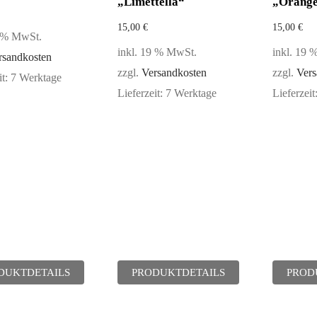
„Limettella“
„Orange
15,00
€
15,00
€
9 % MwSt.
inkl. 19 % MwSt.
inkl. 19
rsandkosten
zzgl.
Versandkosten
zzgl.
Vers
it:
7 Werktage
Lieferzeit:
7 Werktage
Lieferzeit
DUKTDETAILS
PRODUKTDETAILS
PROD