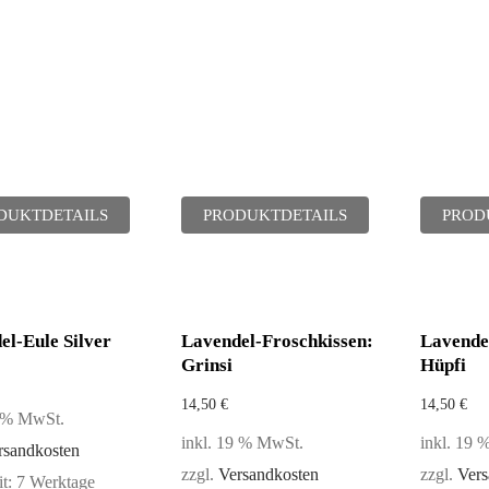
DUKTDETAILS
PRODUKTDETAILS
PROD
el-Eule Silver
Lavendel-Froschkissen:
Lavende
Grinsi
Hüpfi
14,50
€
14,50
€
9 % MwSt.
inkl. 19 % MwSt.
inkl. 19
rsandkosten
zzgl.
Versandkosten
zzgl.
Vers
it:
7 Werktage