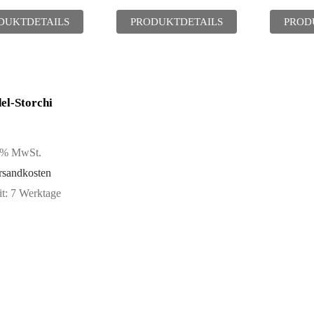
DUKTDETAILS
PRODUKTDETAILS
PROD
el-Storchi
9 % MwSt.
rsandkosten
it:
7 Werktage