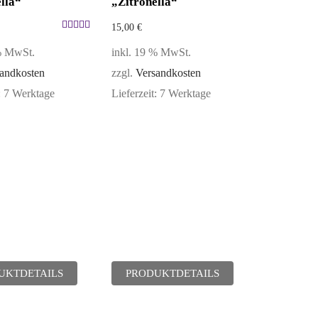
lla“
„Zitronella“
15,00
€
Bewertet
 % MwSt.
inkl. 19 % MwSt.
mit
5.00
andkosten
zzgl.
Versandkosten
von 5
:
7 Werktage
Lieferzeit:
7 Werktage
UKTDETAILS
PRODUKTDETAILS