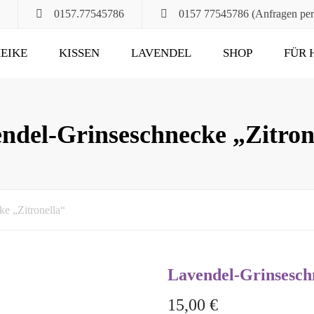
0157.77545786
0157 77545786 (Anfragen pe
EIKE
KISSEN
LAVENDEL
SHOP
FÜR 
POMPÖS
FÜR ALT UND JUNG
KLASSIK
DAS RUHEKISSEN
ndel-Grinseschnecke „Zitron
MAXIMA
FÜR MUND, HALS
UND HAARE
FÜR DIE STUNDEN
e „Zitronella“
ZU ZWEIT
UND DANN NOCH
Lavendel-Grinsesch
15,00
€