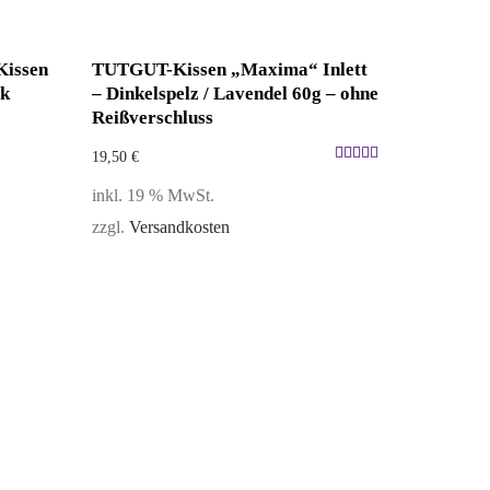
Kissen
TUTGUT-Kissen „Maxima“ Inlett
ok
– Dinkelspelz / Lavendel 60g – ohne
Reißverschluss
19,50
€
Bewertet
inkl. 19 % MwSt.
mit
5.00
zzgl.
Versandkosten
von 5