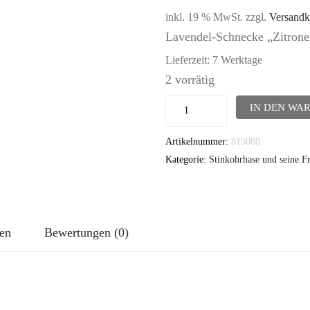
inkl. 19 % MwSt.
zzgl.
Versandk
Lavendel-Schnecke „Zitrone
Lieferzeit:
7 Werktage
2 vorrätig
Lavendel-
IN DEN WA
Grinseschnecke
Artikelnummer:
815080
"Zitronella"
Kategorie:
Stinkohrhase und seine F
Menge
nen
Bewertungen (0)