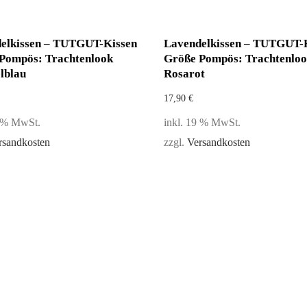
elkissen – TUTGUT-Kissen
Lavendelkissen – TUTGUT-
Pompös: Trachtenlook
Größe Pompös: Trachtenlo
lblau
Rosarot
17,90
€
9 % MwSt.
inkl. 19 % MwSt.
rsandkosten
zzgl.
Versandkosten