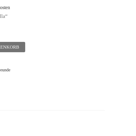
osten
lla“
RENKORB
reunde