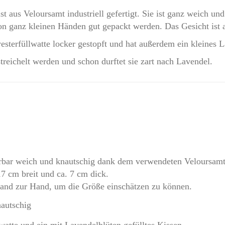
st aus Veloursamt industriell gefertigt. Sie ist ganz weich 
on ganz kleinen Händen gut gepackt werden. Das Gesicht ist a
esterfüllwatte locker gestopft und hat außerdem ein kleines
reichelt werden und schon durftet sie zart nach Lavendel.
rbar weich und knautschig dank dem verwendeten Veloursamt
17 cm breit und ca. 7 cm dick.
nd zur Hand, um die Größe einschätzen zu können.
autschig
watte und ein mit Lavendelblüten gefülltes Kissen.