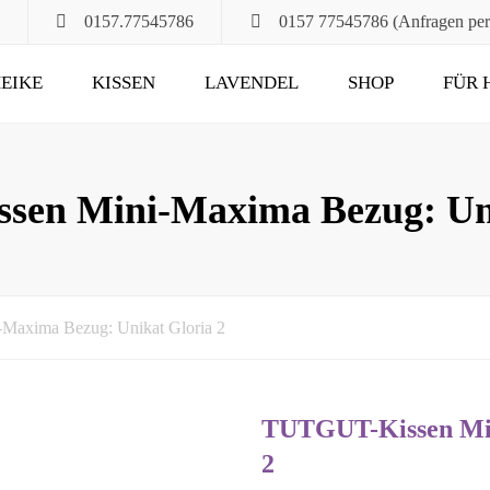
0157.77545786
0157 77545786 (Anfragen pe
EIKE
KISSEN
LAVENDEL
SHOP
FÜR 
POMPÖS
FÜR ALT UND JUNG
KLASSIK
DAS RUHEKISSEN
en Mini-Maxima Bezug: Uni
MAXIMA
FÜR MUND, HALS
UND HAARE
FÜR DIE STUNDEN
axima Bezug: Unikat Gloria 2
ZU ZWEIT
UND DANN NOCH
TUTGUT-Kissen Min
2