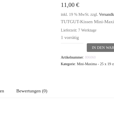
11,00
€
inkl. 19 % MwSt.
zzgl.
Versandk
TUTGUT-Kissen Mini-Maxim
Lieferzeit:
7 Werktage
1 vorrätig
TUTGUT-
IN DEN WA
Kissen
Artikelnummer:
806060
Mini-
Kategorie:
Mini-Maxima - 25 x 19 
Maxima
Bezug:
Unikat
nen
Bewertungen (0)
Gloria
2
Menge