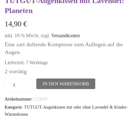
TUTGUT-Augenkissen mit Lavendel:
Planeten
14,90
€
inkl. 19 % MwSt.
zzgl.
Versandkosten
Eine zart duftende Kompresse zum Auflegen auf die
Augen.
Lieferzeit:
7 Werktage
2 vorrätig
TUTGUT-
IN DEN WARENKORB
Augenkissen
Artikelnummer:
513830
mit
Kategorie:
TUTGUT-Augenkissen mit oder ohne Lavendel & Kinder-
Lavendel:
Wärmekissen
Planeten
Menge