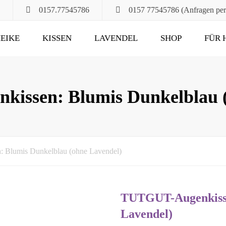
0157.77545786
0157 77545786 (Anfragen pe
EIKE
KISSEN
LAVENDEL
SHOP
FÜR 
POMPÖS
FÜR ALT UND JUNG
KLASSIK
DAS RUHEKISSEN
issen: Blumis Dunkelblau (
MAXIMA
FÜR MUND, HALS
UND HAARE
FÜR DIE STUNDEN
Blumis Dunkelblau (ohne Lavendel)
ZU ZWEIT
UND DANN NOCH
TUTGUT-Augenkisse
Lavendel)