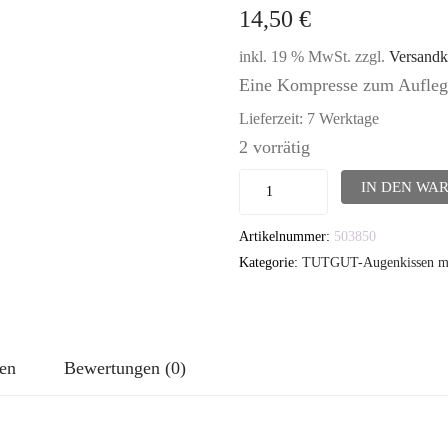
14,50
€
inkl. 19 % MwSt.
zzgl.
Versandk
Eine Kompresse zum Aufleg
Lieferzeit:
7 Werktage
2 vorrätig
TUTGUT-
IN DEN WA
Augenkissen:
Artikelnummer:
503850
Blumis
Kategorie:
TUTGUT-Augenkissen mit
Dunkelblau
(ohne
Lavendel)
Menge
nen
Bewertungen (0)