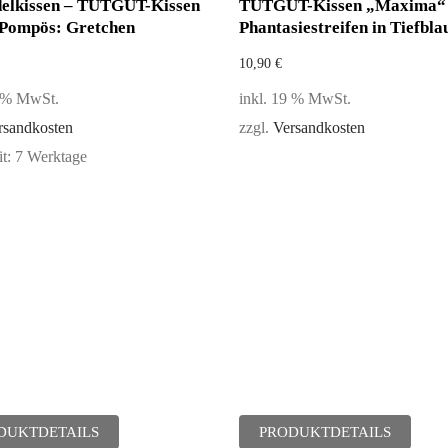
elkissen – TUTGUT-Kissen
TUTGUT-Kissen „Maxima“ 
Pompös: Gretchen
Phantasiestreifen in Tiefbla
10,90
€
9 % MwSt.
inkl. 19 % MwSt.
rsandkosten
zzgl.
Versandkosten
it:
7 Werktage
DUKTDETAILS
PRODUKTDETAILS