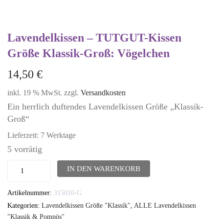
Lavendelkissen – TUTGUT-Kissen
Größe Klassik-Groß: Vögelchen
14,50
€
inkl. 19 % MwSt.
zzgl.
Versandkosten
Ein herrlich duftendes Lavendelkissen Größe „Klassik-
Groß“
Lieferzeit:
7 Werktage
5 vorrätig
Lavendelkissen
IN DEN WARENKORB
-
Artikelnummer:
315010-G
TUTGUT-
Kategorien:
Lavendelkissen Größe "Klassik"
,
ALLE Lavendelkissen
Kissen
"Klassik & Pompös"