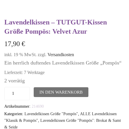
Lavendelkissen – TUTGUT-Kissen
Größe Pompös: Velvet Azur
17,90
€
inkl. 19 % MwSt.
zzgl.
Versandkosten
Ein herrlich duftendes Lavendelkissen Größe „Pompös“
Lieferzeit:
7 Werktage
2 vorrätig
Lavendelkissen
IN DEN WARENKORB
-
Artikelnummer:
214690
TUTGUT-
Kategorien:
Lavendelkissen Größe "Pompös"
,
ALLE Lavendelkissen
Kissen
"Klassik & Pompös"
,
Lavendelkissen Größe "Pompös": Brokat & Samt
Größe
& Seide