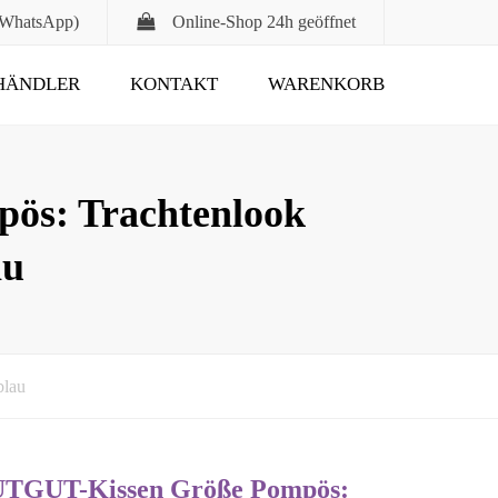
 WhatsApp)
Online-Shop
24h geöffnet
HÄNDLER
KONTAKT
WARENKORB
Submit
ös: Trachtenlook
au
blau
TUTGUT-Kissen Größe Pompös: