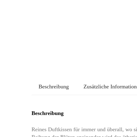
Beschreibung
Zusätzliche Informatio
Beschreibung
Reines Duftkissen für immer und überall, wo s
Reibung der Blüten aneinander wird das ätheris