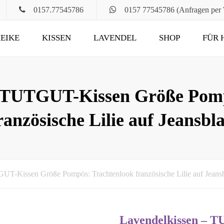
0157.77545786
0157 77545786 (Anfragen per
EIKE
KISSEN
LAVENDEL
SHOP
FÜR 
POMPÖS
FÜR ALT UND JUNG
KLASSIK
DAS RUHEKISSEN
– TUTGUT-Kissen Größe Pomp
MAXIMA
FÜR MUND, HALS
ranzösische Lilie auf Jeansbl
UND HAARE
FÜR DIE STUNDEN
ZU ZWEIT
UND DANN NOCH
UT-Kissen Größe Pompös: Trachtenlook französische Lilie auf Jeans
Lavendelkissen – 