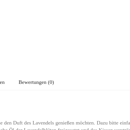
nen
Bewertungen (0)
ie den Duft des Lavendels genießen möchten. Dazu bitte einf
che Öl der Lavendelblüten freigesetzt und das Kissen verströ