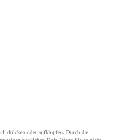
ach drücken oder aufklopfen. Durch die
mt seinen herrlichen Duft. Wenn Sie es nicht