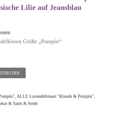
sische Lilie auf Jeansblau
osten
endelkissen Größe „Pompös“
RENKORB
"Pompös"
,
ALLE Lavendelkissen "Klassik & Pompös"
,
rokat & Samt & Seide