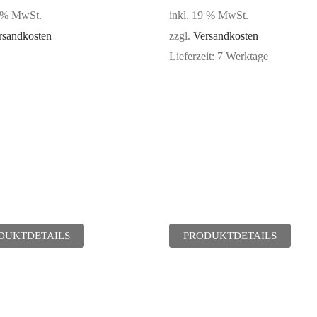
Bewertet
9 % MwSt.
inkl. 19 % MwSt.
mit
5.00
von 5
rsandkosten
zzgl.
Versandkosten
Lieferzeit:
7 Werktage
DUKTDETAILS
PRODUKTDETAILS