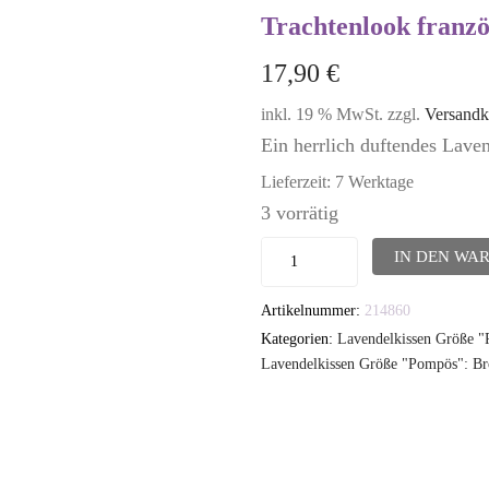
Trachtenlook franzö
17,90
€
inkl. 19 % MwSt.
zzgl.
Versandk
Ein herrlich duftendes Lav
Lieferzeit:
7 Werktage
3 vorrätig
Lavendelkissen
IN DEN WA
-
Artikelnummer:
214860
TUTGUT-
Kategorien:
Lavendelkissen Größe 
Kissen
Lavendelkissen Größe "Pompös": B
Größe
Pompös:
Trachtenlook
französische