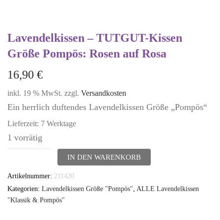
Lavendelkissen – TUTGUT-Kissen
Größe Pompös: Rosen auf Rosa
16,90
€
inkl. 19 % MwSt.
zzgl.
Versandkosten
Ein herrlich duftendes Lavendelkissen Größe „Pompös“
Lieferzeit:
7 Werktage
1 vorrätig
Lavendelkissen
IN DEN WARENKORB
-
Artikelnummer:
211420
TUTGUT-
Kategorien:
Lavendelkissen Größe "Pompös"
,
ALLE Lavendelkissen
Kissen
"Klassik & Pompös"
Größe