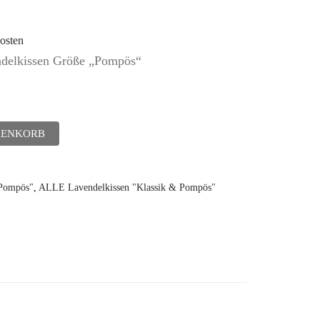
osten
endelkissen Größe „Pompös“
RENKORB
"Pompös"
,
ALLE Lavendelkissen "Klassik & Pompös"