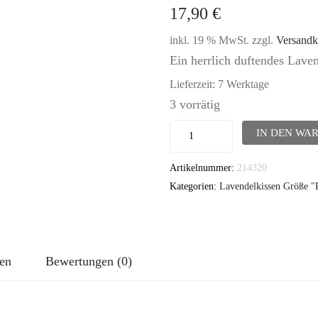
17,90
€
inkl. 19 % MwSt.
zzgl.
Versandk
Ein herrlich duftendes Lav
Lieferzeit:
7 Werktage
3 vorrätig
Lavendelkissen
IN DEN WA
-
Artikelnummer:
214320
TUTGUT-
Kategorien:
Lavendelkissen Größe 
Kissen
Größe
Pompös:
Isblomst
nen
Bewertungen (0)
Menge