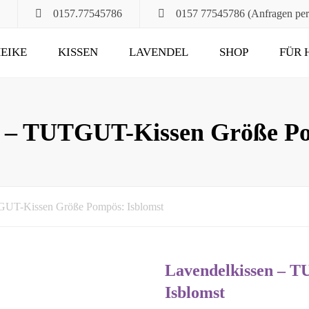
0157.77545786
0157 77545786 (Anfragen pe
EIKE
KISSEN
LAVENDEL
SHOP
FÜR 
POMPÖS
FÜR ALT UND JUNG
KLASSIK
DAS RUHEKISSEN
n – TUTGUT-Kissen Größe Po
MAXIMA
FÜR MUND, HALS
UND HAARE
FÜR DIE STUNDEN
GUT-Kissen Größe Pompös: Isblomst
ZU ZWEIT
UND DANN NOCH
Lavendelkissen – 
Isblomst