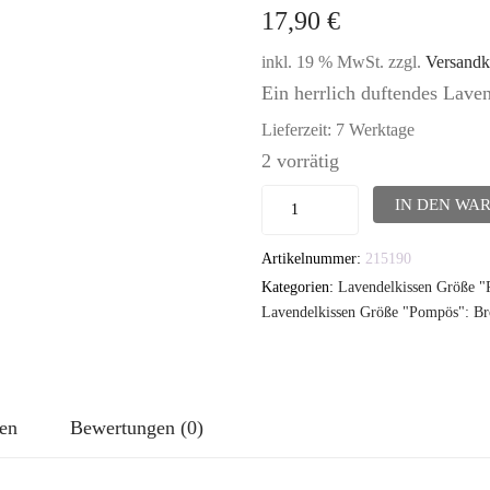
17,90
€
inkl. 19 % MwSt.
zzgl.
Versandk
Ein herrlich duftendes Lav
Lieferzeit:
7 Werktage
2 vorrätig
Lavendelkissen
IN DEN WA
-
Artikelnummer:
215190
TUTGUT-
Kategorien:
Lavendelkissen Größe 
Kissen
Lavendelkissen Größe "Pompös": B
Größe
Pompös:
Herisau
nen
Bewertungen (0)
Nachtblau
Menge