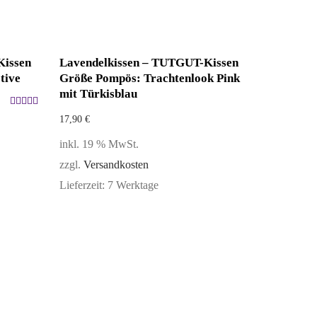
Kissen
Lavendelkissen – TUTGUT-Kissen
tive
Größe Pompös: Trachtenlook Pink
mit Türkisblau
Bewertet
17,90
€
mit
5.00
inkl. 19 % MwSt.
von 5
zzgl.
Versandkosten
Lieferzeit:
7 Werktage