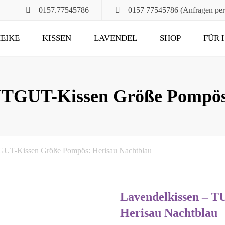
0157.77545786
0157 77545786 (Anfragen pe
EIKE
KISSEN
LAVENDEL
SHOP
FÜR 
POMPÖS
FÜR ALT UND JUNG
KLASSIK
DAS RUHEKISSEN
UTGUT-Kissen Größe Pompös
MAXIMA
FÜR MUND, HALS
UND HAARE
FÜR DIE STUNDEN
GUT-Kissen Größe Pompös: Herisau Nachtblau
ZU ZWEIT
UND DANN NOCH
Lavendelkissen – 
Herisau Nachtblau