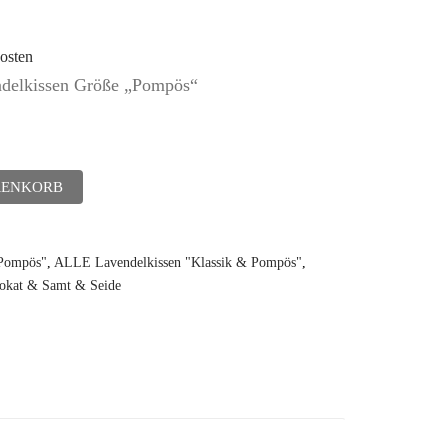
osten
endelkissen Größe „Pompös“
RENKORB
"Pompös"
,
ALLE Lavendelkissen "Klassik & Pompös"
,
rokat & Samt & Seide