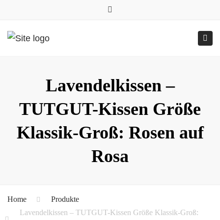
0157.77545786
Close
0157 77545786 (Anfragen per WhatsApp)
top
Submit
Togg
bar
Online-Shop
24h geöffnet
navig
Lavendelkissen –
TUTGUT-Kissen Größe
Klassik-Groß: Rosen auf
Rosa
Home
Produkte
Lavendelkissen – TUTGUT-Kissen Größe Klassik-Groß: