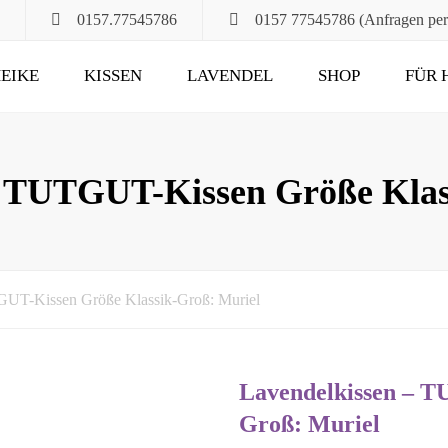
0157.77545786
0157 77545786 (Anfragen pe
EIKE
KISSEN
LAVENDEL
SHOP
FÜR 
POMPÖS
FÜR ALT UND JUNG
KLASSIK
DAS RUHEKISSEN
– TUTGUT-Kissen Größe Klas
MAXIMA
FÜR MUND, HALS
UND HAARE
FÜR DIE STUNDEN
GUT-Kissen Größe Klassik-Groß: Muriel
ZU ZWEIT
UND DANN NOCH
Lavendelkissen – T
Groß: Muriel