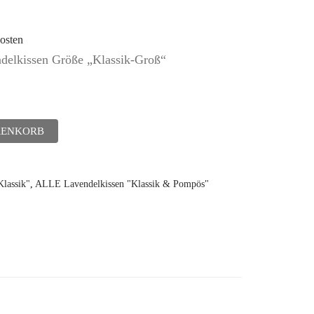
osten
ndelkissen Größe „Klassik-Groß“
RENKORB
Klassik"
,
ALLE Lavendelkissen "Klassik & Pompös"