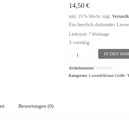
14,50
€
inkl. 19 % MwSt.
zzgl.
Versandk
Ein herrlich duftendes Lave
Lieferzeit:
7 Werktage
3 vorrätig
Lavendelkissen
IN DEN WA
-
Artikelnummer:
314530-G
TUTGUT-
Kategorien:
Lavendelkissen Größe "
Kissen
Größe
Klassik-
Groß:
nen
Bewertungen (0)
Muriel
Menge