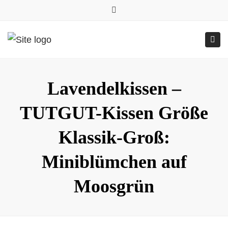
0157.77545786
Close
0157 77545786 (Anfragen per WhatsApp)
top
Submit
Togg
bar
Online-Shop
24h geöffnet
navig
Lavendelkissen –
TUTGUT-Kissen Größe
Klassik-Groß:
Miniblümchen auf
Moosgrün