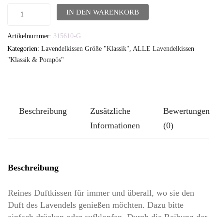
Lavendelkissen
IN DEN WARENKORB
-
Artikelnummer:
315610-G
TUTGUT-
Kategorien:
Lavendelkissen Größe "Klassik"
,
ALLE Lavendelkissen
Kissen
"Klassik & Pompös"
Größe
Klassik-
Groß:
Beschreibung
Zusätzliche
Bewertungen
Miniblümchen
Informationen
(0)
auf
Moosgrün
Menge
Beschreibung
Reines Duftkissen für immer und überall, wo sie den
Duft des Lavendels genießen möchten. Dazu bitte