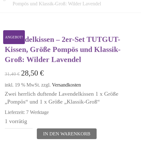
Pompös und Klassik-Groß: Wilder Lavendel
Lavendelkissen – 2er-Set TUTGUT-
ANGEBOT!
Kissen, Größe Pompös und Klassik-
Groß: Wilder Lavendel
28,50
€
31,40
€
inkl. 19 % MwSt.
zzgl.
Versandkosten
Zwei herrlich duftende Lavendelkissen 1 x Größe
„Pompös“ und 1 x Größe „Klassik-Groß“
Lieferzeit:
7 Werktage
1 vorrätig
Lavendelkissen
IN DEN WARENKORB