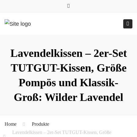
0157.77545786
Close
0157 77545786 (Anfragen per WhatsApp)
top
Submit
Togg
bar
Online-Shop
24h geöffnet
navig
Lavendelkissen – 2er-Set
TUTGUT-Kissen, Größe
Pompös und Klassik-
Groß: Wilder Lavendel
Home
Produkte
Lavendelkissen – 2er-Set TUTGUT-Kissen, Größe