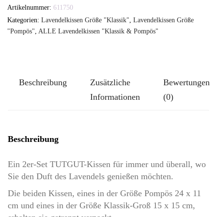
-
Artikelnummer:
611750
2er-
Kategorien:
Lavendelkissen Größe "Klassik"
,
Lavendelkissen Größe
Set
"Pompös"
,
ALLE Lavendelkissen "Klassik & Pompös"
TUTGUT-
Kissen,
Größe
Beschreibung
Zusätzliche
Bewertungen
Pompös
Informationen
(0)
und
Klassik-
Groß:
Beschreibung
Wilder
Lavendel
Ein 2er-Set TUTGUT-Kissen für immer und überall, wo
Menge
Sie den Duft des Lavendels genießen möchten.
Die beiden Kissen, eines in der Größe Pompös 24 x 11
cm und eines in der Größe Klassik-Groß 15 x 15 cm,