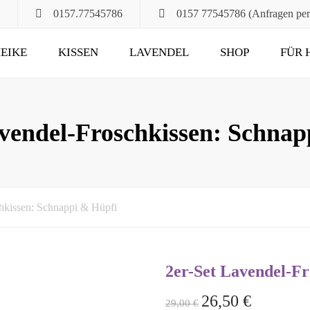
0157.77545786
0157 77545786 (Anfragen pe
EIKE
KISSEN
LAVENDEL
SHOP
FÜR 
POMPÖS
FÜR ALT UND JUNG
KLASSIK
DAS RUHEKISSEN
avendel-Froschkissen: Schnap
MAXIMA
FÜR MUND, HALS
UND HAARE
FÜR DIE STUNDEN
hkissen: Schnappi & Hüpfi
ZU ZWEIT
UND DANN NOCH
2er-Set Lavendel-Fr
26,50
€
29,00
€