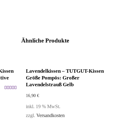
Ähnliche Produkte
Kissen
Lavendelkissen – TUTGUT-Kissen
tive
Größe Pompös: Großer
Lavendelstrauß Gelb
Bewertet
16,90
€
mit
5.00
inkl. 19 % MwSt.
von 5
zzgl.
Versandkosten