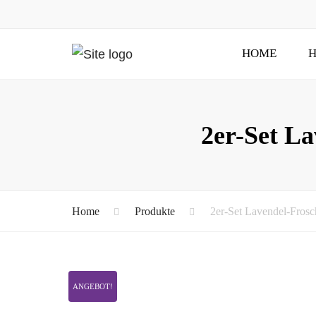
HOME
H
2er-Set L
Home
Produkte
2er-Set Lavendel-Frosc
ANGEBOT!