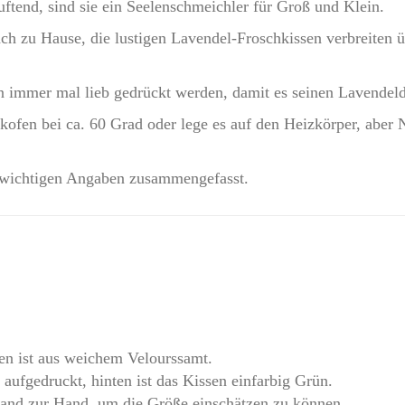
ftend, sind sie ein Seelenschmeichler für Groß und Klein.
 zu Hause, die lustigen Lavendel-Froschkissen verbreiten üb
 immer mal lieb gedrückt werden, damit es seinen Lavendeld
kofen bei ca. 60 Grad oder lege es auf den Heizkörper, ab
e wichtigen Angaben zusammengefasst.
en ist aus weichem Velourssamt.
 aufgedruckt, hinten ist das Kissen einfarbig Grün.
nd zur Hand, um die Größe einschätzen zu können.