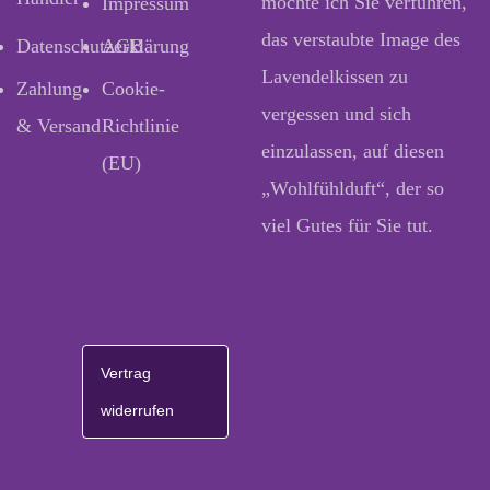
möchte ich Sie verführen,
Impressum
das verstaubte Image des
Datenschutzerklärung
AGB
Lavendelkissen zu
Zahlung
Cookie-
vergessen und sich
& Versand
Richtlinie
einzulassen, auf diesen
(EU)
„Wohlfühlduft“, der so
viel Gutes für Sie tut.
Vertrag
widerrufen