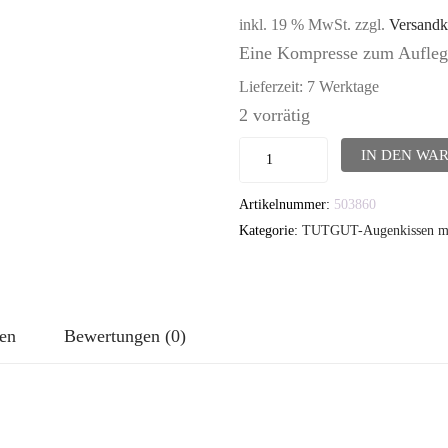
inkl. 19 % MwSt.
zzgl.
Versandk
Eine Kompresse zum Aufleg
Lieferzeit:
7 Werktage
2 vorrätig
TUTGUT-
IN DEN WA
Augenkissen:
Artikelnummer:
503860
Greta
Kategorie:
TUTGUT-Augenkissen mit
(ohne
Lavendel)
Menge
nen
Bewertungen (0)