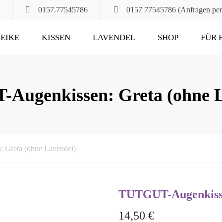
0157.77545786
0157 77545786 (Anfragen pe
EIKE
KISSEN
LAVENDEL
SHOP
FÜR 
POMPÖS
FÜR ALT UND JUNG
KLASSIK
DAS RUHEKISSEN
Augenkissen: Greta (ohne L
MAXIMA
FÜR MUND, HALS
UND HAARE
FÜR DIE STUNDEN
Greta (ohne Lavendel)
ZU ZWEIT
UND DANN NOCH
TUTGUT-Augenkisse
14,50
€