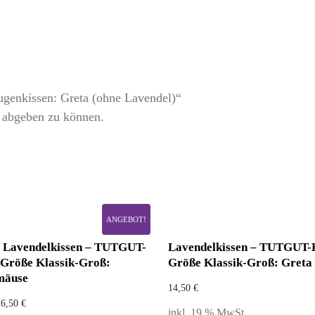
genkissen: Greta (ohne Lavendel)“
 abgeben zu können.
ANGEBOT!
t Lavendelkissen – TUTGUT-
Lavendelkissen – TUTGUT-
 Größe Klassik-Groß:
Größe Klassik-Groß: Greta
mäuse
14,50
€
26,50
€
inkl. 19 % MwSt.