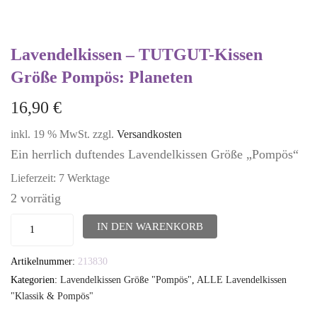
Lavendelkissen – TUTGUT-Kissen
Größe Pompös: Planeten
16,90
€
inkl. 19 % MwSt.
zzgl.
Versandkosten
Ein herrlich duftendes Lavendelkissen Größe „Pompös“
Lieferzeit:
7 Werktage
2 vorrätig
Lavendelkissen
IN DEN WARENKORB
-
Artikelnummer:
213830
TUTGUT-
Kategorien:
Lavendelkissen Größe "Pompös"
,
ALLE Lavendelkissen
Kissen
"Klassik & Pompös"
Größe