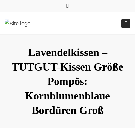
0157.77545786
Close
0157 77545786 (Anfragen per WhatsApp)
top
Submit
Togg
bar
Online-Shop
24h geöffnet
navig
Lavendelkissen –
TUTGUT-Kissen Größe
Pompös:
Kornblumenblaue
Bordüren Groß