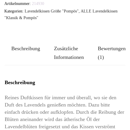
-
Artikelnummer:
214930
TUTGUT-
Kategorien:
Lavendelkissen Größe "Pompös"
,
ALLE Lavendelkissen
Kissen
"Klassik & Pompös"
Größe
Pompös:
Bladgren
Beschreibung
Zusätzliche
Bewertungen
Silbergrau
Informationen
(1)
Menge
Beschreibung
Reines Duftkissen für immer und überall, wo sie den
Duft des Lavendels genießen möchten. Dazu bitte
einfach drücken oder aufklopfen. Durch die Reibung der
Blüten aneinander wird das ätherische Öl der
Lavendelblüten freigesetzt und das Kissen verströmt