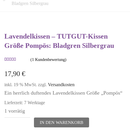
Bladgren Silbergrau
Lavendelkissen – TUTGUT-Kissen
Größe Pompös: Bladgren Silbergrau
(
1
Kundenbewertung)
Bewertet
1
mit
5.00
17,90
€
von 5,
basierend
inkl. 19 % MwSt.
zzgl.
Versandkosten
auf
Kundenbewertung
Ein herrlich duftendes Lavendelkissen Größe „Pompös“
Lieferzeit:
7 Werktage
1 vorrätig
Lavendelkissen
IN DEN WARENKORB