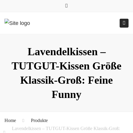
0157.77545786
Close
0157 77545786 (Anfragen per WhatsApp)
top
Submit
Togg
bar
Online-Shop
24h geöffnet
navig
Lavendelkissen –
TUTGUT-Kissen Größe
Klassik-Groß: Feine
Funny
Home
Produkte
Lavendelkissen – TUTGUT-Kissen Größe Klassik-Groß: