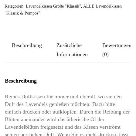
TUTGUT-
Kategorien:
Lavendelkissen Größe "Klassik"
,
ALLE Lavendelkissen
Kissen
"Klassik & Pompös"
Größe
Klassik-
Groß:
Beschreibung
Zusätzliche
Bewertungen
Feine
Informationen
(0)
Funny
Menge
Beschreibung
Reines Duftkissen für immer und überall, wo sie den
Duft des Lavendels genießen möchten. Dazu bitte
einfach drücken oder aufklopfen. Durch die Reibung der
Blüten aneinander wird das ätherische Öl der
Lavendelblüten freigesetzt und das Kissen verströmt
seinen herrlichen Duft. Wenn Sie es nicht drücken, lässt