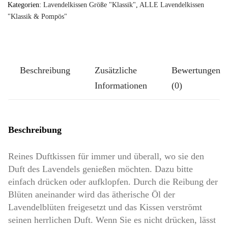
TUTGUT-
Kategorien:
Lavendelkissen Größe "Klassik"
,
ALLE Lavendelkissen
Kissen
"Klassik & Pompös"
Größe
Klassik-
Groß:
Beschreibung
Zusätzliche
Bewertungen
Die
Informationen
(0)
Blaue
Auguste
Menge
Beschreibung
Reines Duftkissen für immer und überall, wo sie den
Duft des Lavendels genießen möchten. Dazu bitte
einfach drücken oder aufklopfen. Durch die Reibung der
Blüten aneinander wird das ätherische Öl der
Lavendelblüten freigesetzt und das Kissen verströmt
seinen herrlichen Duft. Wenn Sie es nicht drücken, lässt