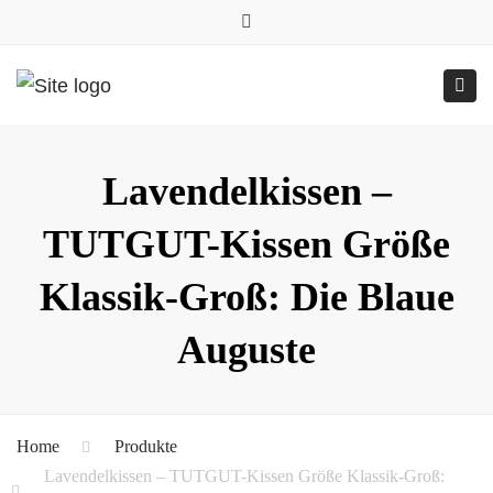
0157.77545786
Close
0157 77545786 (Anfragen per WhatsApp)
top
Submit
Togg
bar
Online-Shop
24h geöffnet
navig
Lavendelkissen –
TUTGUT-Kissen Größe
Klassik-Groß: Die Blaue
Auguste
Home
Produkte
Lavendelkissen – TUTGUT-Kissen Größe Klassik-Groß: