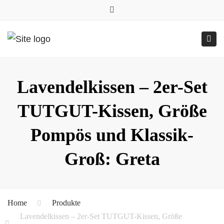
0157.77545786
Close
0157 77545786 (Anfragen per WhatsApp)
top
Submit
Togg
bar
Online-Shop
24h geöffnet
navig
Lavendelkissen – 2er-Set
TUTGUT-Kissen, Größe
Pompös und Klassik-
Groß: Greta
Home
Produkte
Lavendelkissen – 2er-Set TUTGUT-Kissen, Größe