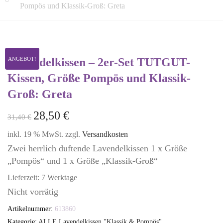
Pompös und Klassik-Groß: Greta
Lavendelkissen – 2er-Set TUTGUT-
ANGEBOT!
Kissen, Größe Pompös und Klassik-
Groß: Greta
28,50
€
31,40
€
inkl. 19 % MwSt.
zzgl.
Versandkosten
Zwei herrlich duftende Lavendelkissen 1 x Größe
„Pompös“ und 1 x Größe „Klassik-Groß“
Lieferzeit:
7 Werktage
Nicht vorrätig
Artikelnummer:
613860
Kategorie:
ALLE Lavendelkissen "Klassik & Pompös"